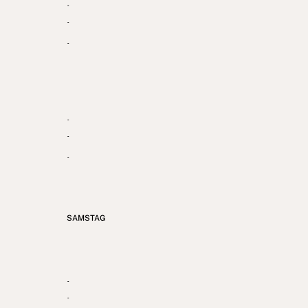
-
-
-
-
-
-
SAMSTAG
-
-