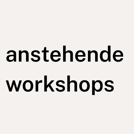
anstehende
workshops