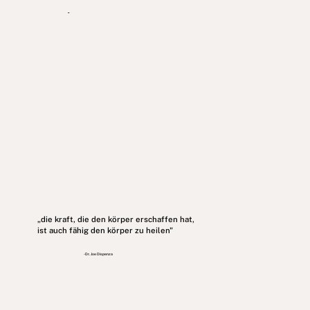
-
„die kraft, die den körper erschaffen hat,
ist auch fähig den körper zu heilen"
- Dr. Joe Dispenza